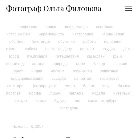
Фотограф Ольга Филонова
профессия
приют
информация
семейная
историческое
беременность
настроение
черно-белое
обо мне
бэкстейдж
обучение
работа
ирландия
кошки
собака
ростов на дону
портрет
студия
дети
город
публикация
путешествия
казахстан
крым
новый год
астана
природа
море
блогер
лошади
балет
индия
контент
музыканты
животные
профдеформация
свадьба
репортаж
творчество
лавстори
фотопрогулка
минск
бренд
шоу
бизнес-
портрет
москва
лукбук
реклама
модели
интервью
звезды
семья
будуар
ню
санкт петербург
фотодень
November 8, 2017