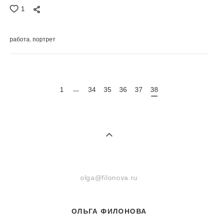
1
работа
портрет
...
1
34
35
36
37
38
olga@filonova.ru
ОЛЬГА ФИЛОНОВА