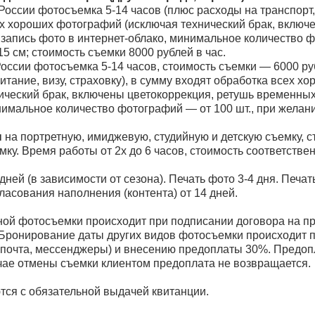
 России фотосъемка 5-14 часов (плюс расходы на транспорт,
х хороших фотографий (исключая технический брак, включ
запись фото в интернет-облако, минимальное количество ф
5 см; стоимость съемки 8000 рублей в час.
России фотосъемка 5-14 часов, стоимость съемки — 6000 ру
итание, визу, страховку), в сумму входят обработка всех х
ческий брак, включены цветокоррекция, ретушь временных
нимальное количество фотографий — от 100 шт., при желани
ы
на портретную, имиджевую, студийную и детскую съемку, с
ку. Время работы от 2х до 6 часов, стоимость соответствен
дней (в зависимости от сезона). Печать фото 3-4 дня. Печа
ласования наполнения (контента) от 14 дней.
ой фотосъемки происходит при подписании договора на п
Бронирование даты других видов фотосъемки происходит 
 почта, мессенджеры) и внесению предоплаты 30%. Предоп
чае отмены съемки клиентом предоплата не возвращается.
я с обязательной выдачей квитанции.