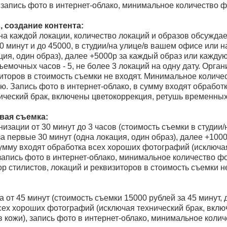
запись фото в интернет-облако, минимальное количество ф
 создание контента:
 на каждой локации, количество локаций и образов обсужда
0 минут и до 45000, в студии/на улице/в вашем офисе или н
ция, один образ), далее +5000р за каждый образ или кажду
емочных часов - 5, не более 3 локаций на одну дату. Орга
зиторов в стоимость съемки не входят. Минимальное количес
ю. Запись фото в интернет-облако, в сумму входят обработ
ический брак, включены цветокоррекция, ретушь временных
вая съемка:
низации от 30 минут до 3 часов (стоимость съемки в студии
за первые 30 минут (одна локация, один образ), далее +100
умму входят обработка всех хороших фотографий (исключая
запись фото в интернет-облако, минимальное количество ф
р стилистов, локаций и реквизиторов в стоимость съемки не
 от 45 минут (стоимость съемки 15000 рублей за 45 минут,
сех хороших фотографий (исключая технический брак, вклю
кожи), запись фото в интернет-облако, минимальное колич