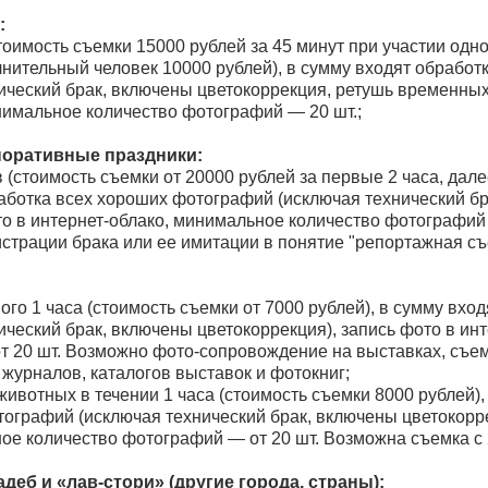
:
стоимость съемки 15000 рублей за 45 минут при участии одн
нительный человек 10000 рублей), в сумму входят обработ
ческий брак, включены цветокоррекция, ретушь временных
нимальное количество фотографий — 20 шт.;
поративные праздники:
в (стоимость съемки от 20000 рублей за первые 2 часа, дал
работка всех хороших фотографий (исключая технический б
то в интернет-облако, минимальное количество фотографий 
страции брака или ее имитации в понятие "репортажная съ
ого 1 часа (стоимость съемки от 7000 рублей), в сумму вхо
ческий брак, включены цветокоррекция), запись фото в ин
 20 шт. Возможно фото-сопровождение на выставках, съемк
 журналов, каталогов выставок и фотокниг;
животных в течении 1 часа (стоимость съемки 8000 рублей),
ографий (исключая технический брак, включены цветокорре
ое количество фотографий — от 20 шт. Возможна съемка с 
еб и «лав-стори» (другие города, страны):