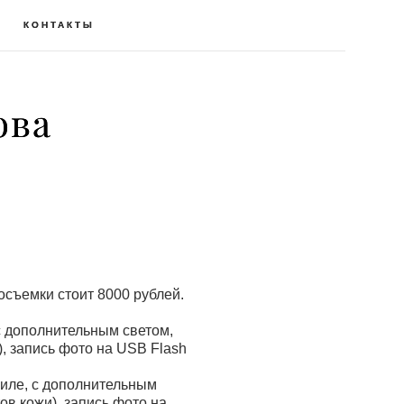
КОНТАКТЫ
КОНТАКТЫ
ова
ова
осъемки стоит 8000 рублей.
 с дополнительным светом,
, запись фото на USB Flash
биле, с дополнительным
в кожи), запись фото на