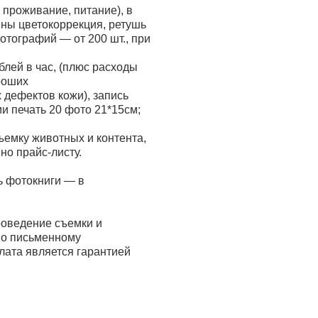
 проживание, питание), в
ены цветокоррекция, ретушь
отографий — от 200 шт., при
блей в час, (плюс расходы
ороших
 дефектов кожи), запись
и печать 20 фото 21*15см;
ъемку животных и контента,
но прайс-листу.
ть фотокниги — в
роведение съемки и
по письменному
лата является гарантией