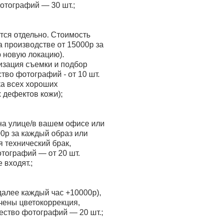
отографий — 30 шт.;
ется отдельно. Стоимость
а производстве от 15000р за
ю новую локацию).
низация съемки и подбор
тво фотографий - от 10 шт.
ка всех хороших
 дефектов кожи);
/на улице/в вашем офисе или
00р за каждый образ или
 технический брак,
отографий — от 20 шт.
 входят.;
 далее каждый час +10000р),
чены цветокоррекция,
ество фотографий — 20 шт.;