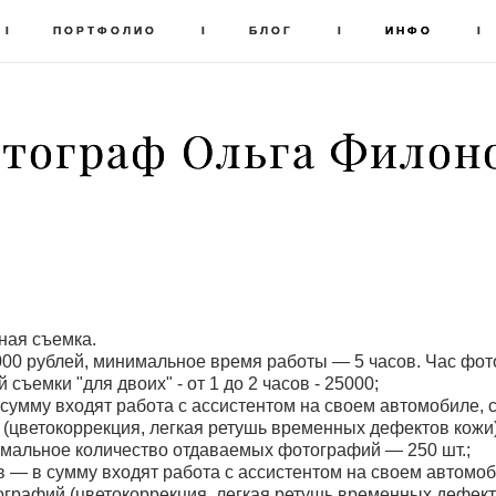
I
I
ПОРТФОЛИО
ПОРТФОЛИО
I
I
БЛОГ
БЛОГ
I
I
ИНФО
ИНФО
I
I
тограф Ольга Филон
тограф Ольга Филон
ная съемка.
000 рублей, минимальное время работы — 5 часов. Час фот
съемки "для двоих" - от 1 до 2 часов - 25000;
в сумму входят работа с ассистентом на своем автомобиле,
(цветокоррекция, легкая ретушь временных дефектов кожи)
имальное количество отдаваемых фотографий — 250 шт.;
сов — в сумму входят работа с ассистентом на своем автомо
ографий (цветокоррекция, легкая ретушь временных дефекто