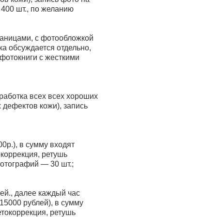
400 шт., по желанию
траницами, с фотообложкой
ка обсуждается отдельно,
 фотокниги с жесткими
бработка всех всех хороших
 дефектов кожи), запись
0р.), в сумму входят
окоррекция, ретушь
фотографий — 30 шт.
;
ей., далее каждый час
15000 рублей), в сумму
етокоррекция, ретушь