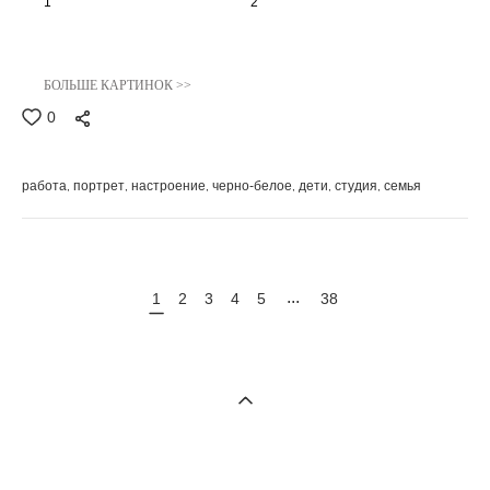
1
2
БОЛЬШЕ КАРТИНОК >>
0
работа
портрет
настроение
черно-белое
дети
студия
семья
...
1
2
3
4
5
38