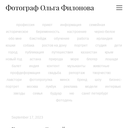
Фотограф Ольга Филонова
профессия
приют
информация
семейная
историческое
беременность
настроение
черно-белое
обо мне
бэкстейдж
обучение
работа
ирландия
кошки
собака
ростов на дону
портрет
студия
дети
город
публикация
путешествия
казахстан
крым
новый год
астана
природа
море
блогер
лошади
балет
индия
контент
музыканты
животные
профдеформация
свадьба
репортаж
творчество
лавстори
фотопрогулка
минск
бренд
шоу
бизнес-
портрет
москва
лукбук
реклама
модели
интервью
звезды
семья
будуар
ню
санкт петербург
фотодень
September 17, 2023