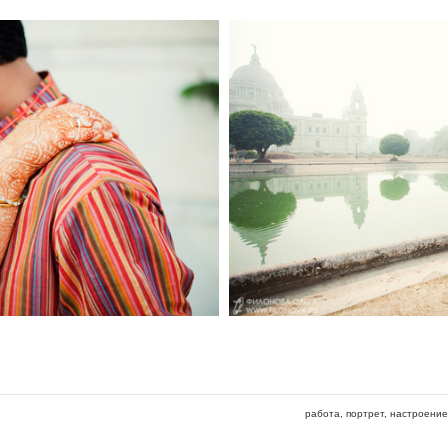
работа
портрет
настроение