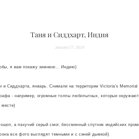
Таня и Сиддхарт, Индия
January 27, 2019
обы, я вам покажу зимнюю... Индию)
 и Сиддхарта, январь. Снимали на территории Victoria's Memorial
рафа - например, огромные толпы любопытных, которые окружают 
 месте)
тошоп, а пахучий серый смог, бессменный спутник индийских про
ефона все фото выглядят темными и с синей дымкой)