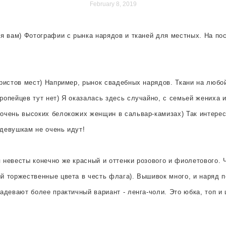
February 8, 2019
ия вам) Фотографии с рынка нарядов и тканей для местных. На п
ристов мест) Например, рынок свадебных нарядов. Ткани на любой
ропейцев тут нет) Я оказалась здесь случайно, с семьей жениха
очень высоких белокожих женщин в сальвар-камизах) Так интерес
девушкам не очень идут!
невесты конечно же красный и оттенки розового и фиолетового. 
й торжественные цвета в честь флага). Вышивок много, и наряд 
адевают более практичный вариант - ленга-чоли. Это юбка, топ и