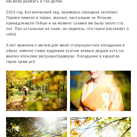
как веер держать и так далее.
2010 год, Ботанический сад, примерно середина октября)
Первое кимоно и парик, черные, настоящие из Японии,
принадлежали Гейше и на момент съемки им было около ста
лет. Про остальные не знаю, но надеюсь, что герои расскажут о
себе)
А вот мужчина-с-мечом для меня стопроцентное попадание в
образ, именно такие кудрявые усатые клевые дядьки есть на
многих японских рисунках/гравюрах. Попадание в характер
героя прям ух!)