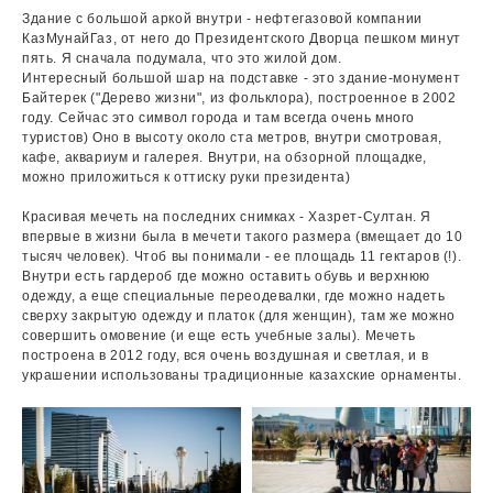
Здание с большой аркой внутри - нефтегазовой компании
КазМунайГаз, от него до Президентского Дворца пешком минут
пять. Я сначала подумала, что это жилой дом.
Интересный большой шар на подставке - это здание-монумент
Байтерек ("Дерево жизни", из фольклора), построенное в 2002
году. Сейчас это символ города и там всегда очень много
туристов) Оно в высоту около ста метров, внутри смотровая,
кафе, аквариум и галерея. Внутри, на обзорной площадке,
можно приложиться к оттиску руки президента)
Красивая мечеть на последних снимках - Хазрет-Султан. Я
впервые в жизни была в мечети такого размера (вмещает до 10
тысяч человек). Чтоб вы понимали - ее площадь 11 гектаров (!).
Внутри есть гардероб где можно оставить обувь и верхнюю
одежду, а еще специальные переодевалки, где можно надеть
сверху закрытую одежду и платок (для женщин), там же можно
совершить омовение (и еще есть учебные залы). Мечеть
построена в 2012 году, вся очень воздушная и светлая, и в
украшении использованы традиционные казахские орнаменты.