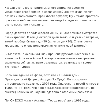
Казахи очень гостеприимны, много внимания уделяют
украшению своей жизни, в современной архитектуре любят
размах и возможность произвести эффект) Ну и такие просторы
при таком небольшом количестве людей среди них смотрятся
очень пустынно и странно.
Город делится пополам рекой Ишим, и набережные смотрятся
очень красиво. В конце октября днем было -3 и ужасно ветрено,
зимой вообще бывает до -30 (а летом до +30). Степь очень
красивая, но очень непривычная жителю моей широты)
В Казахстане очень большой процент русского населения, а
именно в Астане и Алма-Ате еще и очень много иностранцев,
экономика сейчас активно развивается, развивается кроме
бизнеса и туризм.
Большое здание на фото, похожее на Белый дом -
Президентский Дворец, Акорда (Ак Орда). Ее построили
относительно недавно, в 2004 году. Она есть на новой купюре в
10000 тенге, жаль что я не догадалась сфотографировать их
вместе) Конечно же, здание сделано с огромным размахом.
По ЮНЕСКО кстати Астана - "Город мира" аж с 1999 года.