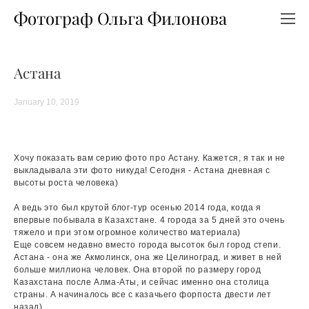
Фотограф Ольга Филонова
Астана
January 10, 2019
Хочу показать вам серию фото про Астану. Кажется, я так и не
выкладывала эти фото никуда! Сегодня - Астана дневная с
высоты роста человека)
А ведь это был крутой блог-тур осенью 2014 года, когда я
впервые побывала в Казахстане. 4 города за 5 дней это очень
тяжело и при этом огромное количество материала)
Еще совсем недавно вместо города высоток был город степи.
Астана - она же Акмолинск, она же Целиноград, и живет в ней
больше миллиона человек. Она второй по размеру город
Казахстана после Алма-Аты, и сейчас именно она столица
страны. А начиналось все с казачьего форпоста двести лет
назад)